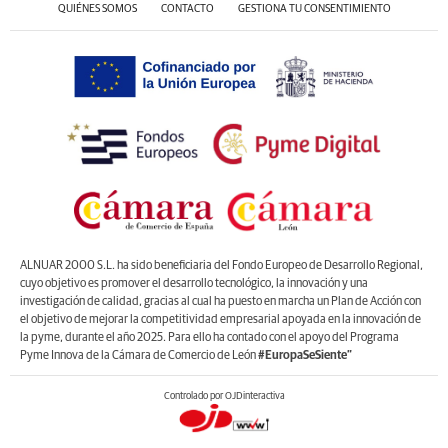
QUIÉNES SOMOS
CONTACTO
GESTIONA TU CONSENTIMIENTO
ALNUAR 2000 S.L. ha sido beneficiaria del Fondo Europeo de Desarrollo Regional,
cuyo objetivo es promover el desarrollo tecnológico, la innovación y una
investigación de calidad, gracias al cual ha puesto en marcha un Plan de Acción con
el objetivo de mejorar la competitividad empresarial apoyada en la innovación de
la pyme, durante el año 2025. Para ello ha contado con el apoyo del Programa
Pyme Innova de la Cámara de Comercio de León
#EuropaSeSiente”
Controlado por OJDinteractiva