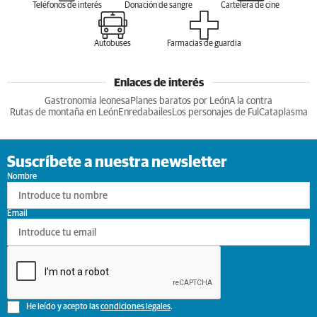
Teléfonos de interés
Donación de sangre
Cartelera de cine
Autobuses
Farmacias de guardia
Enlaces de interés
Gastronomia leonesa
Planes baratos por León
A la contra
Rutas de montaña en León
Enredabailes
Los personajes de Ful
Cataplasma
Suscríbete a nuestra newsletter
Nombre
Email
He leído y acepto las
condiciones legales
.