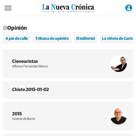
Opinión
A pie de calle
Tribuna de opinión
El editorial
La viñeta de Cantó
Cieneuristas
Alfonso Fernández Manso
Chiste 2015-01-02
2015
Vicente de Barrio