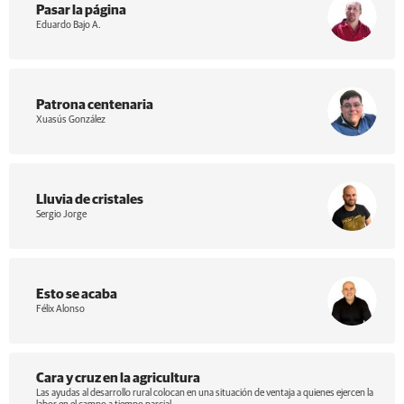
Pasar la página
Eduardo Bajo A.
Patrona centenaria
Xuasús González
Lluvia de cristales
Sergio Jorge
Esto se acaba
Félix Alonso
Cara y cruz en la agricultura
Las ayudas al desarrollo rural colocan en una situación de ventaja a quienes ejercen la