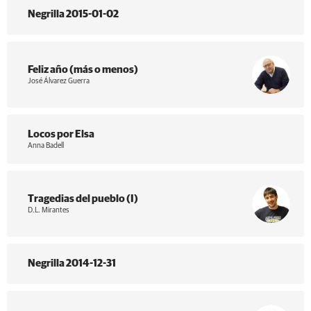
Negrilla 2015-01-02
Feliz año (más o menos)
José Álvarez Guerra
Locos por Elsa
Anna Badell
Tragedias del pueblo (I)
D.L. Mirantes
Negrilla 2014-12-31