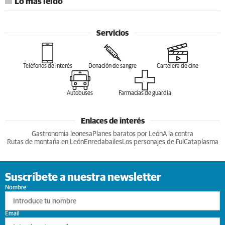
Lo más leído
Servicios
Teléfonos de interés
Donación de sangre
Cartelera de cine
Autobuses
Farmacias de guardia
Enlaces de interés
Gastronomia leonesa
Planes baratos por León
A la contra
Rutas de montaña en León
Enredabailes
Los personajes de Ful
Cataplasma
Suscríbete a nuestra newsletter
Nombre
Email