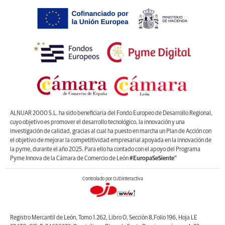
ALNUAR 2000 S.L. ha sido beneficiaria del Fondo Europeo de Desarrollo Regional,
cuyo objetivo es promover el desarrollo tecnológico, la innovación y una
investigación de calidad, gracias al cual ha puesto en marcha un Plan de Acción con
el objetivo de mejorar la competitividad empresarial apoyada en la innovación de
la pyme, durante el año 2025. Para ello ha contado con el apoyo del Programa
Pyme Innova de la Cámara de Comercio de León
#EuropaSeSiente”
Controlado por OJDinteractiva
Registro Mercantil de León, Tomo 1.262, Libro O, Sección 8,Folio 196, Hoja LE