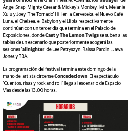
years of mod
’ en el Glam Theatre. Además, los ‘
alldayer
’ de
Ángel Snap, Mighty Caesar & Mickey’s Monkey, Iván, Melanie
Xulu y Joey ‘The Tornado’ Hill en la Cerveteka, el Nuevo Café
Luna, el Chelsea, el Babylon y el Llibla respectivamente
continúan con un tercer día que termina en el Palacio de
Exposiciones, donde
Cast y The Lemon Twigs
se suben a las
tablas de un escenario que posteriormente acogerá las
sesiones ‘
allnighter
’ de Lee Petryszyn, Raissa Pardini, Jawa
Jones y TBA.
La programación del festival termina este domingo de la
mano del artista circense
Concedeclown
. El espectáculo
‘Cuentos, risas y rock and roll’ llega al escenario de Espacio
Vías desde las 13:00 horas.