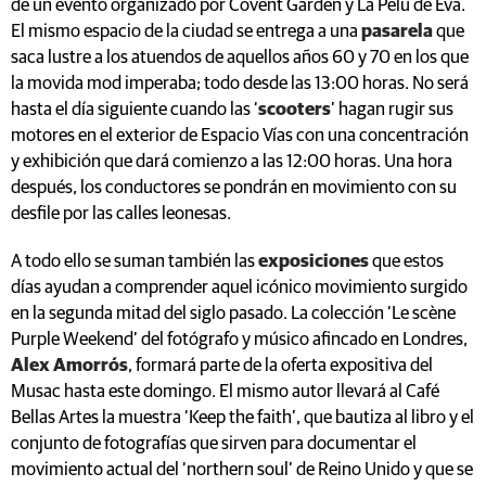
de un evento organizado por Covent Garden y La Pelu de Eva.
El mismo espacio de la ciudad se entrega a una
pasarela
que
saca lustre a los atuendos de aquellos años 60 y 70 en los que
la movida mod imperaba; todo desde las 13:00 horas. No será
hasta el día siguiente cuando las ‘
scooters
’ hagan rugir sus
motores en el exterior de Espacio Vías con una concentración
y exhibición que dará comienzo a las 12:00 horas. Una hora
después, los conductores se pondrán en movimiento con su
desfile por las calles leonesas.
A todo ello se suman también las
exposiciones
que estos
días ayudan a comprender aquel icónico movimiento surgido
en la segunda mitad del siglo pasado. La colección ‘Le scène
Purple Weekend’ del fotógrafo y músico afincado en Londres,
Alex Amorrós
, formará parte de la oferta expositiva del
Musac hasta este domingo. El mismo autor llevará al Café
Bellas Artes la muestra ‘Keep the faith’, que bautiza al libro y el
conjunto de fotografías que sirven para documentar el
movimiento actual del ‘northern soul’ de Reino Unido y que se