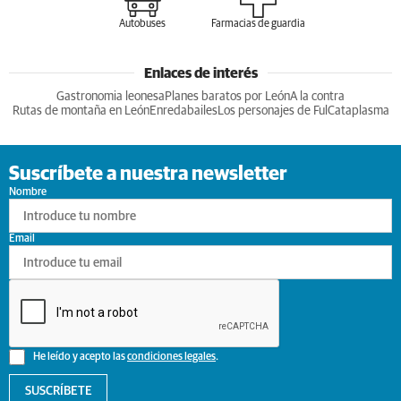
Autobuses
Farmacias de guardia
Enlaces de interés
Gastronomia leonesa
Planes baratos por León
A la contra
Rutas de montaña en León
Enredabailes
Los personajes de Ful
Cataplasma
Suscríbete a nuestra newsletter
Nombre
Email
He leído y acepto las
condiciones legales
.
SUSCRÍBETE