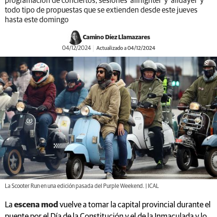
programación de conciertos, sesiones ‘allnighter’ y ‘alldayer’ y
todo tipo de propuestas que se extienden desde este jueves
hasta este domingo
Camino Díez Llamazares
04/12/2024
Actualizado a 04/12/2024
La Scooter Run en una edición pasada del Purple Weekend. | ICAL
La
escena mod
vuelve a tomar la capital provincial durante el
puente por el Día de la Constitución y el de la Inmaculada y lo