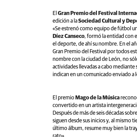
El
Gran Premio del Festival Internac
edición a la
Sociedad Cultural y Dep
«Se estrenó como equipo de fútbol un
Díez Canseco
, formó la entidad con e
el deporte, de ahí su nombre. En el a
Gran Premio del Festival por todos est
nombre con la ciudad de León, no sólo
actividades llevadas a cabo mediante s
indican en un comunicado enviado a l
El premio
Mago de la Música
reconoc
convertido en un artista intergenerac
Después de más de seis décadas sobre l
siguen desde sus inicios y, al mismo t
último álbum, resume muy bien la traye
rato».