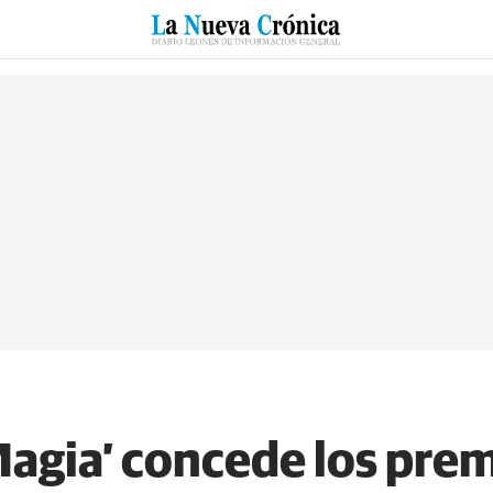
RZO
SUCESOS
CULTURAS
ESPECIALES
DEPORTES
Magia’ concede los pre