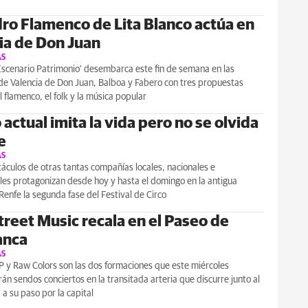
dro Flamenco de Lita Blanco actúa en
ia de Don Juan
AS
‘Escenario Patrimonio’ desembarca este fin de semana en las
de Valencia de Don Juan, Balboa y Fabero con tres propuestas
l flamenco, el folk y la música popular
o actual imita la vida pero no se olvida
e
AS
áculos de otras tantas compañías locales, nacionales e
les protagonizan desde hoy y hasta el domingo en la antigua
Renfe la segunda fase del Festival de Circo
treet Music recala en el Paseo de
anca
AS
 y Raw Colors son las dos formaciones que este miércoles
án sendos conciertos en la transitada arteria que discurre junto al
 a su paso por la capital