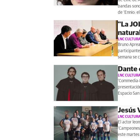
bandas sonor
de 'Ennio: e
"La JO
natura
LNC CULTUR
Bruno Aprea 
participante
semana se cl
Dante 
LNC CULTUR
‘Commedia-In
presentación
Espacio San 
Jesús V
LNC CULTUR
El actor leo
‘Campeones’
este martes 