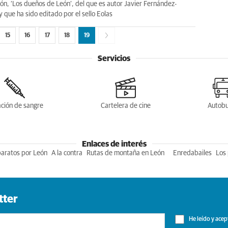
ión, ‘Los dueños de León’, del que es autor Javier Fernández-
 que ha sido editado por el sello Eolas
15
16
17
18
19
Servicios
ción de sangre
Cartelera de cine
Autob
Enlaces de interés
baratos por León
A la contra
Rutas de montaña en León
Enredabailes
Los 
tter
He leído y acep