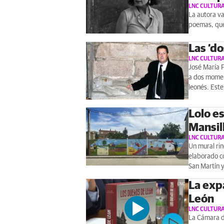
LNC CULTUR
La autora va
poemas, que
Las ‘d
LNC CULTUR
José María 
a dos moment
leonés. Este
Lolo e
Mansil
LNC CULTUR
Un mural rin
elaborado co
San Martín y
La exp
León
LNC CULTUR
La Cámara de