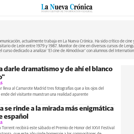
RZO
SUCESOS
CULTURAS
ESPECIALES
DEPORTES
municación, actualmente trabaja en La Nueva Crónica. Ha sido crítico de cine y
sitario de León entre 1979 y 1987. Monitor de cine en diversos cursos de Leng
el curso dedicado a analizar ‘El cine de Almodóvar’ con alumnos del Internatio
a darle dramatismo y de ahí el blanco
o"
AS
r lleva al Camarote Madrid tres fotografías que a los ojos del
r ende del visitante muestran una realidad aparente
a se rinde a la mirada más enigmática
ne español
AS
a Torrent recibirá este sábado el Premio de Honor del XXVI Festival
storga, que este año rinde homenaje a los compositores de