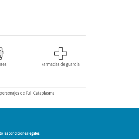
uses
Farmacias de guardia
personajes de Ful
Cataplasma
to las
condiciones legales
.