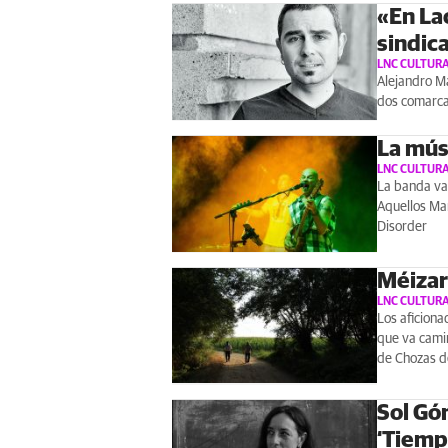
«En Lac
sindic
LNC CULTUR
Alejandro Ma
dos comarca
La mús
LNC CULTUR
La banda val
Aquellos Mar
Disorder
Méizar
LNC CULTUR
Los aficiona
que va camin
de Chozas d
Sol Gó
‘Tiemp