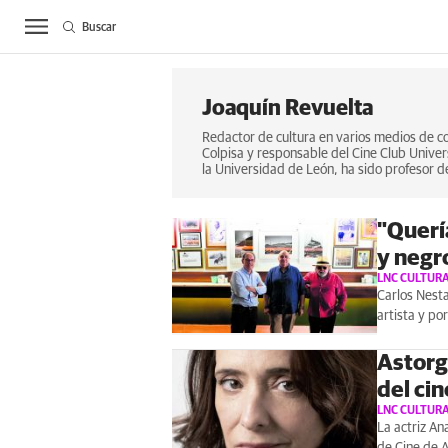
Buscar
ACTUALIDAD
BIE
Joaquín Revuelta
Redactor de cultura en varios medios de co
Colpisa y responsable del Cine Club Univer
la Universidad de León, ha sido profesor d
"Querí
y negr
LNC CULTUR
Carlos Nesta
artista y po
Astorg
del ci
LNC CULTUR
La actriz An
de Cine de A