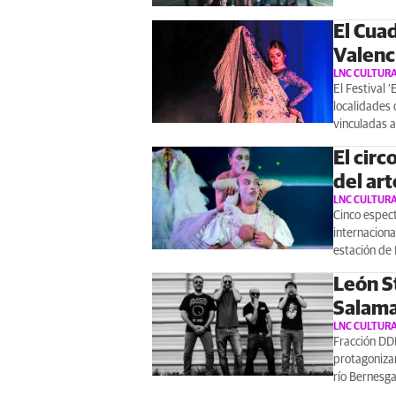
El Cua
Valenc
LNC CULTUR
El Festival 
localidades 
vinculadas a
El circ
del art
LNC CULTUR
Cinco espect
internaciona
estación de 
León S
Salam
LNC CULTUR
Fracción DDP
protagonizar
río Bernesga