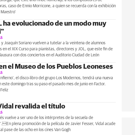
as, caso de Ennio Morricone, a quien se recuerda con la exhibición
l Maestro'
L ha evolucionado de un modo muy
l"
AS
y Joaquín Soriano vuelven a tutelar a la veintena de alumnos
s en el XIX Curso para pianistas, directores y JOL, que este fin de
ausura con dos conciertos en el Auditorio Ciudad de León
en el Museo de los Pueblos Leoneses
AS
fierno’, el disco-libro del grupo Los Modernos, tendrá una nueva
 este domingo tras su paso el pasado mes de junio en Factor.
Feliz
idal revalida el título
AS
nés vuelve a ser uno de los intérpretes de la secuela de
.En plena promoción de la película de Javier Fesser, Vidal acude
al pase de las ocho en los cines Van Gogh