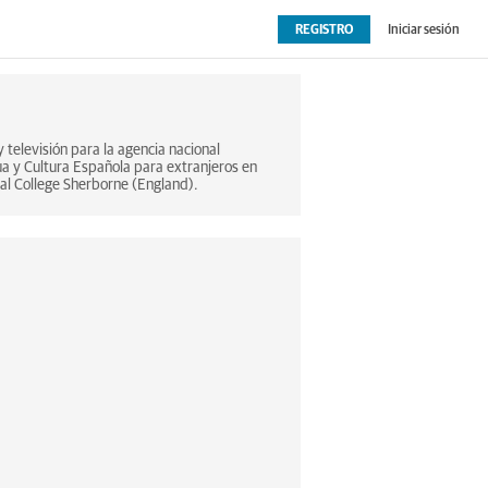
REGISTRO
Iniciar sesión
OPINIÓN
EXTRAS
 televisión para la agencia nacional
ua y Cultura Española para extranjeros en
nal College Sherborne (England).