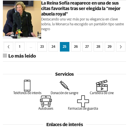
La Reina Sofía reaparece en una de sus
citas favoritas tras ser elegida la "mejor
abuela royal"
Destacando una vez más por su elegancia en clave
sobria, la Monarca ha escogido un pantalón tipo sastre
negro
1
…
23
24
25
26
27
28
29
Lo más leído
Servicios
Teléfonos de interés
Donación de sangre
Cartelera de cine
Autobuses
Farmacias de guardia
Enlaces de interés