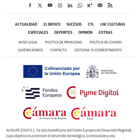
ACTUALIDAD
EL BIERZO
SUCESOS
CYL
LNC CULTURAS
ESPECIALES
DEPORTES
OPINIÓN
EXTRAS
AVISO LEGAL
POLÍTICA DE PRIVACIDAD
POLÍTICA DE COOKIES
QUIÉNES SOMOS
CONTACTO
GESTIONA TU CONSENTIMIENTO
ALNUAR 2000 S.L. ha sido beneficiaria del Fondo Europeo de Desarrollo Regional,
cuyo objetivo es promover el desarrollo tecnológico, la innovación y una