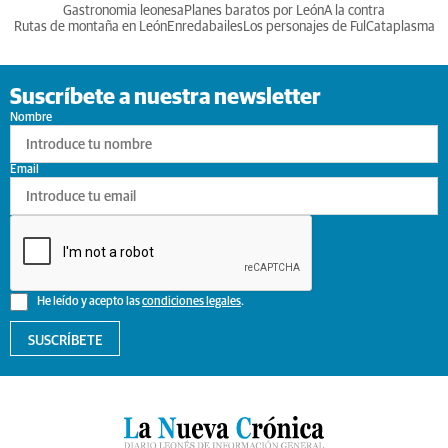
Gastronomia leonesa
Planes baratos por León
A la contra
Rutas de montaña en León
Enredabailes
Los personajes de Ful
Cataplasma
Suscríbete a nuestra newsletter
Nombre
Email
He leído y acepto las
condiciones legales
.
SUSCRÍBETE