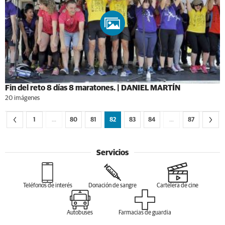
Fin del reto 8 días 8 maratones. | DANIEL MARTÍN
20 imágenes
1
…
80
81
82
83
84
…
87
Servicios
Teléfonos de interés
Donación de sangre
Cartelera de cine
Autobuses
Farmacias de guardia