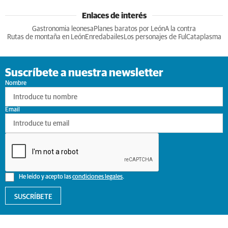
Enlaces de interés
Gastronomia leonesa
Planes baratos por León
A la contra
Rutas de montaña en León
Enredabailes
Los personajes de Ful
Cataplasma
Suscríbete a nuestra newsletter
Nombre
Email
He leído y acepto las
condiciones legales
.
SUSCRÍBETE