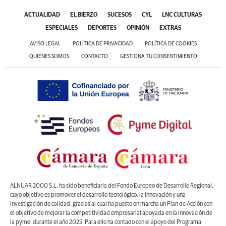
ACTUALIDAD
EL BIERZO
SUCESOS
CYL
LNC CULTURAS
ESPECIALES
DEPORTES
OPINIÓN
EXTRAS
AVISO LEGAL
POLÍTICA DE PRIVACIDAD
POLÍTICA DE COOKIES
QUIÉNES SOMOS
CONTACTO
GESTIONA TU CONSENTIMIENTO
ALNUAR 2000 S.L. ha sido beneficiaria del Fondo Europeo de Desarrollo Regional,
cuyo objetivo es promover el desarrollo tecnológico, la innovación y una
investigación de calidad, gracias al cual ha puesto en marcha un Plan de Acción con
el objetivo de mejorar la competitividad empresarial apoyada en la innovación de
la pyme, durante el año 2025. Para ello ha contado con el apoyo del Programa