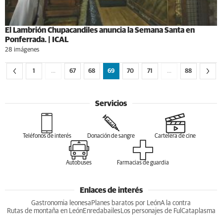
El Lambrión Chupacandiles anuncia la Semana Santa en
Ponferrada. | ICAL
28 imágenes
1
…
67
68
69
70
71
…
88
Servicios
Teléfonos de interés
Donación de sangre
Cartelera de cine
Autobuses
Farmacias de guardia
Enlaces de interés
Gastronomia leonesa
Planes baratos por León
A la contra
Rutas de montaña en León
Enredabailes
Los personajes de Ful
Cataplasma