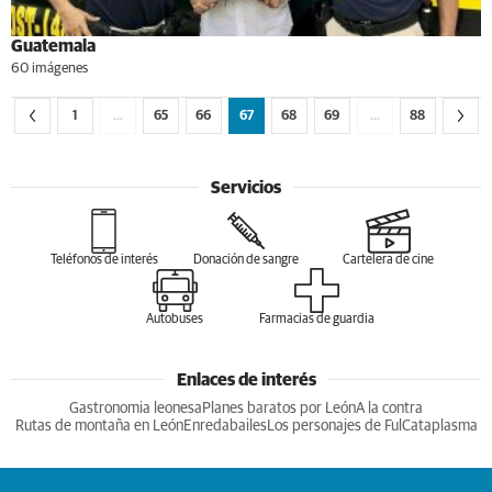
Guatemala
60 imágenes
1
…
65
66
67
68
69
…
88
Servicios
Teléfonos de interés
Donación de sangre
Cartelera de cine
Autobuses
Farmacias de guardia
Enlaces de interés
Gastronomia leonesa
Planes baratos por León
A la contra
Rutas de montaña en León
Enredabailes
Los personajes de Ful
Cataplasma