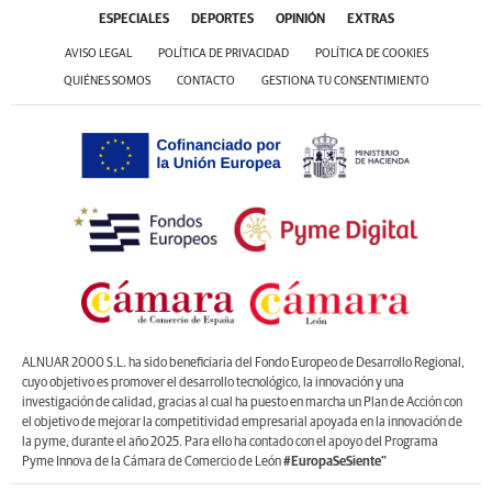
ESPECIALES
DEPORTES
OPINIÓN
EXTRAS
AVISO LEGAL
POLÍTICA DE PRIVACIDAD
POLÍTICA DE COOKIES
QUIÉNES SOMOS
CONTACTO
GESTIONA TU CONSENTIMIENTO
ALNUAR 2000 S.L. ha sido beneficiaria del Fondo Europeo de Desarrollo Regional,
cuyo objetivo es promover el desarrollo tecnológico, la innovación y una
investigación de calidad, gracias al cual ha puesto en marcha un Plan de Acción con
el objetivo de mejorar la competitividad empresarial apoyada en la innovación de
la pyme, durante el año 2025. Para ello ha contado con el apoyo del Programa
Pyme Innova de la Cámara de Comercio de León
#EuropaSeSiente”