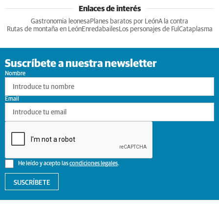
Enlaces de interés
Gastronomia leonesa
Planes baratos por León
A la contra
Rutas de montaña en León
Enredabailes
Los personajes de Ful
Cataplasma
Suscríbete a nuestra newsletter
Nombre
Email
He leído y acepto las
condiciones legales
.
SUSCRÍBETE