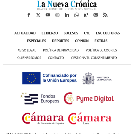
ACTUALIDAD
EL BIERZO
SUCESOS
CYL
LNC CULTURAS
ESPECIALES
DEPORTES
OPINIÓN
EXTRAS
AVISO LEGAL
POLÍTICA DE PRIVACIDAD
POLÍTICA DE COOKIES
QUIÉNES SOMOS
CONTACTO
GESTIONA TU CONSENTIMIENTO