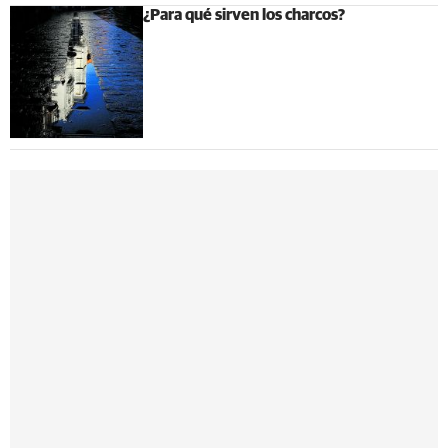
¿Para qué sirven los charcos?