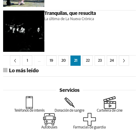
Tranquilas, que resucita
La última de La Nueva Crónica
1
…
19
20
21
22
23
24
Lo más leído
Servicios
Teléfonos de interés
Donación de sangre
Cartelera de cine
Autobuses
Farmacias de guardia