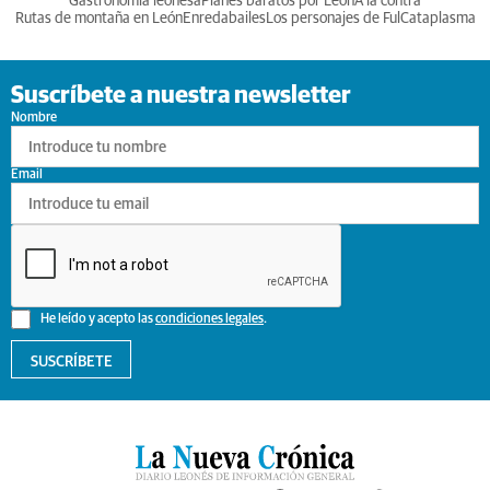
Gastronomia leonesa
Planes baratos por León
A la contra
Rutas de montaña en León
Enredabailes
Los personajes de Ful
Cataplasma
Suscríbete a nuestra newsletter
Nombre
Email
He leído y acepto las
condiciones legales
.
SUSCRÍBETE