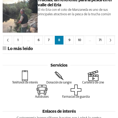
Truchas, un referente para la pesca en el
valle del Eria
El río Eria con el coto de Manzaneda es uno de sus
principales atractivos en la pesca de la trucha común
1
…
6
7
8
9
10
…
71
Lo más leído
Servicios
Teléfonos de interés
Donación de sangre
Cartelera de cine
Autobuses
Farmacias de guardia
Enlaces de interés