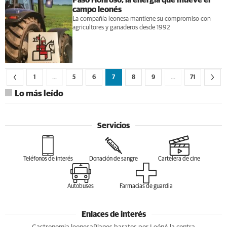
Paso Honroso, la energía que mueve el
campo leonés
La compañía leonesa mantiene su compromiso con
agricultores y ganaderos desde 1992
1
…
5
6
7
8
9
…
71
Lo más leído
Servicios
Teléfonos de interés
Donación de sangre
Cartelera de cine
Autobuses
Farmacias de guardia
Enlaces de interés