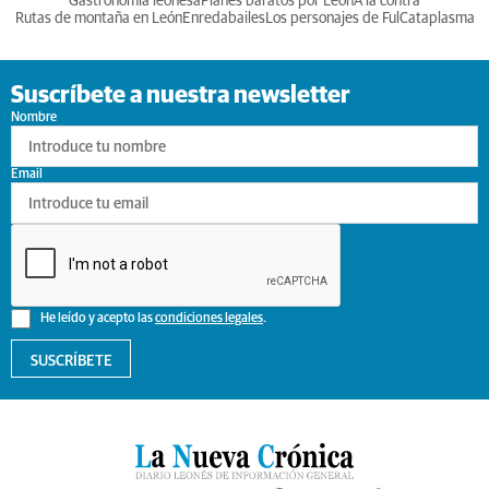
Gastronomia leonesa
Planes baratos por León
A la contra
Rutas de montaña en León
Enredabailes
Los personajes de Ful
Cataplasma
Suscríbete a nuestra newsletter
Nombre
Email
He leído y acepto las
condiciones legales
.
SUSCRÍBETE