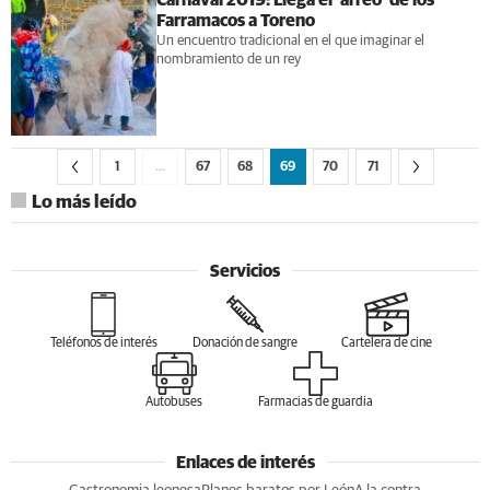
Carnaval 2019: Llega el ‘arreo’ de los
Farramacos a Toreno
Un encuentro tradicional en el que imaginar el
nombramiento de un rey
1
…
67
68
69
70
71
Lo más leído
Servicios
Teléfonos de interés
Donación de sangre
Cartelera de cine
Autobuses
Farmacias de guardia
Enlaces de interés