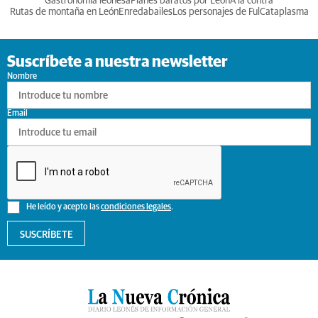
Gastronomia leonesa
Planes baratos por León
A la contra
Rutas de montaña en León
Enredabailes
Los personajes de Ful
Cataplasma
Suscríbete a nuestra newsletter
Nombre
Email
He leído y acepto las
condiciones legales
.
SUSCRÍBETE