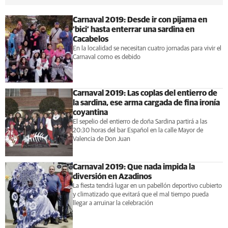
Carnaval 2019: Desde ir con pijama en
‘bici’ hasta enterrar una sardina en
Cacabelos
En la localidad se necesitan cuatro jornadas para vivir el
Carnaval como es debido
Carnaval 2019: Las coplas del entierro de
la sardina, ese arma cargada de fina ironía
coyantina
El sepelio del entierro de doña Sardina partirá a las
20:30 horas del bar Español en la calle Mayor de
Valencia de Don Juan
Carnaval 2019: Que nada impida la
diversión en Azadinos
La fiesta tendrá lugar en un pabellón deportivo cubierto
y climatizado que evitará que el mal tiempo pueda
llegar a arruinar la celebración