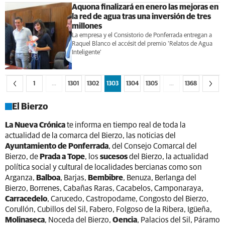
Aquona finalizará en enero las mejoras en
la red de agua tras una inversión de tres
millones
La empresa y el Consistorio de Ponferrada entregan a
Raquel Blanco el accésit del premio 'Relatos de Agua
Inteligente'
1
…
1301
1302
1303
1304
1305
…
1368
El Bierzo
La Nueva Crónica
te informa en tiempo real de toda la
actualidad de la comarca del Bierzo, las noticias del
Ayuntamiento de Ponferrada
, del Consejo Comarcal del
Bierzo, de
Prada a Tope
, los
sucesos
del Bierzo, la actualidad
política social y cultural de localidades bercianas como son
Arganza,
Balboa
, Barjas,
Bembibre
, Benuza, Berlanga del
Bierzo, Borrenes, Cabañas Raras, Cacabelos, Camponaraya,
Carracedelo
, Carucedo, Castropodame, Congosto del Bierzo,
Corullón, Cubillos del Sil, Fabero, Folgoso de la Ribera, Igüeña,
Molinaseca
, Noceda del Bierzo,
Oencia
, Palacios del Sil, Páramo