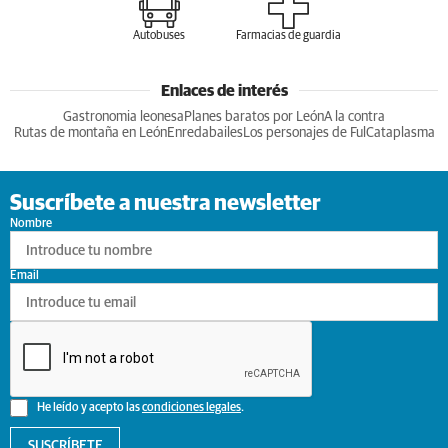
Autobuses
Farmacias de guardia
Enlaces de interés
Gastronomia leonesa
Planes baratos por León
A la contra
Rutas de montaña en León
Enredabailes
Los personajes de Ful
Cataplasma
Suscríbete a nuestra newsletter
Nombre
Email
He leído y acepto las
condiciones legales
.
SUSCRÍBETE