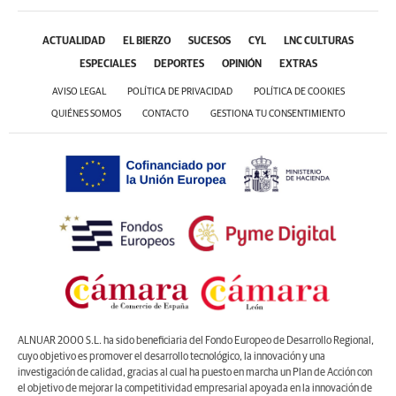
ACTUALIDAD
EL BIERZO
SUCESOS
CYL
LNC CULTURAS
ESPECIALES
DEPORTES
OPINIÓN
EXTRAS
AVISO LEGAL
POLÍTICA DE PRIVACIDAD
POLÍTICA DE COOKIES
QUIÉNES SOMOS
CONTACTO
GESTIONA TU CONSENTIMIENTO
ALNUAR 2000 S.L. ha sido beneficiaria del Fondo Europeo de Desarrollo Regional,
cuyo objetivo es promover el desarrollo tecnológico, la innovación y una
investigación de calidad, gracias al cual ha puesto en marcha un Plan de Acción con
el objetivo de mejorar la competitividad empresarial apoyada en la innovación de