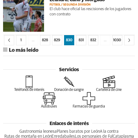
FÚTBOL / SEGUNDA DIVISIÓN
El club hace oficial las rescisiones de los jugadores
con contrato
1
…
828
829
830
831
832
…
1030
Lo más leído
Servicios
Teléfonos de interés
Donación de sangre
Cartelera de cine
Autobuses
Farmacias de guardia
Enlaces de interés
Gastronomia leonesa
Planes baratos por León
A la contra
Rutas de montaña en León
Enredabailes
Los personajes de Ful
Cataplasma