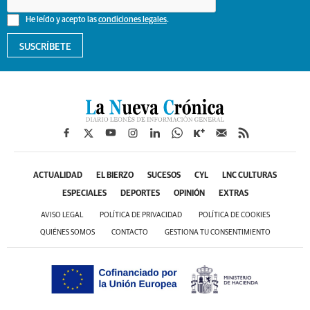
He leído y acepto las
condiciones legales
.
SUSCRÍBETE
ACTUALIDAD
EL BIERZO
SUCESOS
CYL
LNC CULTURAS
ESPECIALES
DEPORTES
OPINIÓN
EXTRAS
AVISO LEGAL
POLÍTICA DE PRIVACIDAD
POLÍTICA DE COOKIES
QUIÉNES SOMOS
CONTACTO
GESTIONA TU CONSENTIMIENTO