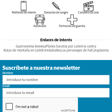
Teléfonos de interés
Donación de sangre
Cartelera de cine
Autobuses
Farmacias de guardia
Enlaces de interés
Gastronomia leonesa
Planes baratos por León
A la contra
Rutas de montaña en León
Enredabailes
Los personajes de Ful
Cataplasma
Suscríbete a nuestra newsletter
Nombre
Email