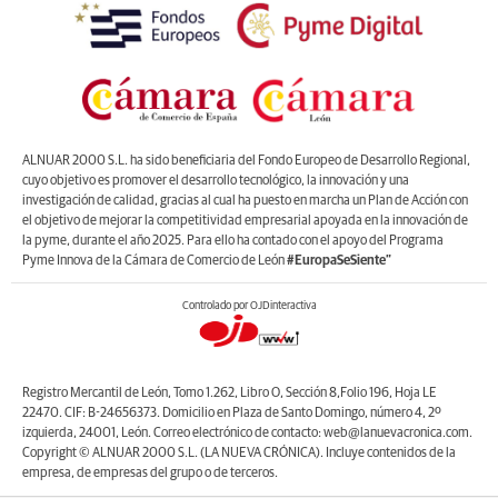
ALNUAR 2000 S.L. ha sido beneficiaria del Fondo Europeo de Desarrollo Regional,
cuyo objetivo es promover el desarrollo tecnológico, la innovación y una
investigación de calidad, gracias al cual ha puesto en marcha un Plan de Acción con
el objetivo de mejorar la competitividad empresarial apoyada en la innovación de
la pyme, durante el año 2025. Para ello ha contado con el apoyo del Programa
Pyme Innova de la Cámara de Comercio de León
#EuropaSeSiente”
Controlado por OJDinteractiva
Registro Mercantil de León, Tomo 1.262, Libro O, Sección 8,Folio 196, Hoja LE
22470. CIF: B-24656373. Domicilio en Plaza de Santo Domingo, número 4, 2º
izquierda, 24001, León. Correo electrónico de contacto: web@lanuevacronica.com.
Copyright © ALNUAR 2000 S.L. (LA NUEVA CRÓNICA). Incluye contenidos de la
empresa, de empresas del grupo o de terceros.