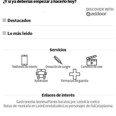
¿Y si ya deberías empezar a hacerlo hoy?
DISCOVER WITH
Destacados
Lo más leído
Servicios
Teléfonos de interés
Donación de sangre
Cartelera de cine
Autobuses
Farmacias de guardia
Enlaces de interés
Gastronomia leonesa
Planes baratos por León
A la contra
Rutas de montaña en León
Enredabailes
Los personajes de Ful
Cataplasma