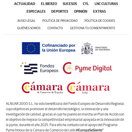
ACTUALIDAD
EL BIERZO
SUCESOS
CYL
LNC CULTURAS
ESPECIALES
DEPORTES
OPINIÓN
EXTRAS
AVISO LEGAL
POLÍTICA DE PRIVACIDAD
POLÍTICA DE COOKIES
QUIÉNES SOMOS
CONTACTO
GESTIONA TU CONSENTIMIENTO
ALNUAR 2000 S.L. ha sido beneficiaria del Fondo Europeo de Desarrollo Regional,
cuyo objetivo es promover el desarrollo tecnológico, la innovación y una
investigación de calidad, gracias al cual ha puesto en marcha un Plan de Acción con
el objetivo de mejorar la competitividad empresarial apoyada en la innovación de
la pyme, durante el año 2025. Para ello ha contado con el apoyo del Programa
Pyme Innova de la Cámara de Comercio de León
#EuropaSeSiente”