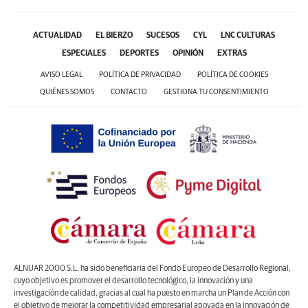
ACTUALIDAD
EL BIERZO
SUCESOS
CYL
LNC CULTURAS
ESPECIALES
DEPORTES
OPINIÓN
EXTRAS
AVISO LEGAL
POLÍTICA DE PRIVACIDAD
POLÍTICA DE COOKIES
QUIÉNES SOMOS
CONTACTO
GESTIONA TU CONSENTIMIENTO
ALNUAR 2000 S.L. ha sido beneficiaria del Fondo Europeo de Desarrollo Regional,
cuyo objetivo es promover el desarrollo tecnológico, la innovación y una
investigación de calidad, gracias al cual ha puesto en marcha un Plan de Acción con
el objetivo de mejorar la competitividad empresarial apoyada en la innovación de