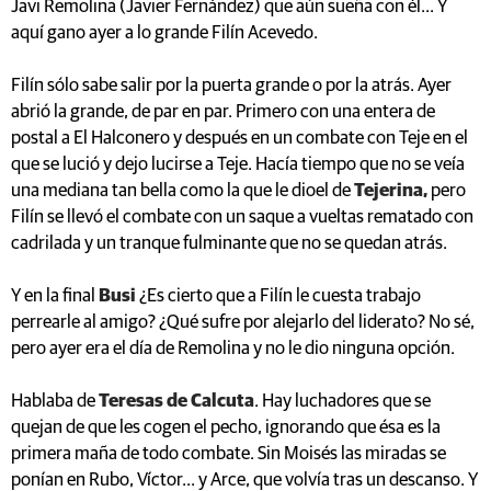
Javi Remolina (Javier Fernández) que aún sueña con él... Y
aquí gano ayer a lo grande Filín Acevedo.
Filín sólo sabe salir por la puerta grande o por la atrás. Ayer
abrió la grande, de par en par. Primero con una entera de
postal a El Halconero y después en un combate con Teje en el
que se lució y dejo lucirse a Teje. Hacía tiempo que no se veía
una mediana tan bella como la que le dioel de
Tejerina,
pero
Filín se llevó el combate con un saque a vueltas rematado con
cadrilada y un tranque fulminante que no se quedan atrás.
Y en la final
Busi
¿Es cierto que a Filín le cuesta trabajo
perrearle al amigo? ¿Qué sufre por alejarlo del liderato? No sé,
pero ayer era el día de Remolina y no le dio ninguna opción.
Hablaba de
Teresas de Calcuta
. Hay luchadores que se
quejan de que les cogen el pecho, ignorando que ésa es la
primera maña de todo combate. Sin Moisés las miradas se
ponían en Rubo, Víctor... y Arce, que volvía tras un descanso. Y