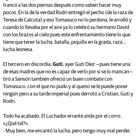
trancó a las dos piernas después como saben hacer muy
pocos. En la de la verdad Rodri entregó el pecho (de la raza de
Teresa de Calcuta) y eso Tomasuco no lo perdona, le arrolló y
cuando lo llevaba por el aire ya lo celebró su hermano David
con los brazos al cielo pues este enfrentamiento tiene lo que
tiene que tener la lucha, batalla, piquilla en la grada, raza...
lucha leonesa.
El tercero en discordia,
Guti
, ayer Guti Díez —pues tiene una
de esas madres que no es capaz de verlo por si se lo mancan—
tiró a Sansón también ofreció un buen combate con
Tomasuco, con el que no pudo y al queno se le puede poner
ningún pero a su tarde imperial pues derrotó a Cristian, Guti y
Rodri.
Todo ha acabado. El Luchador errante anda por el corro:
«¿Qué tal?».
- Muy bien, me encantó la lucha, pero tengo muy mal perder.