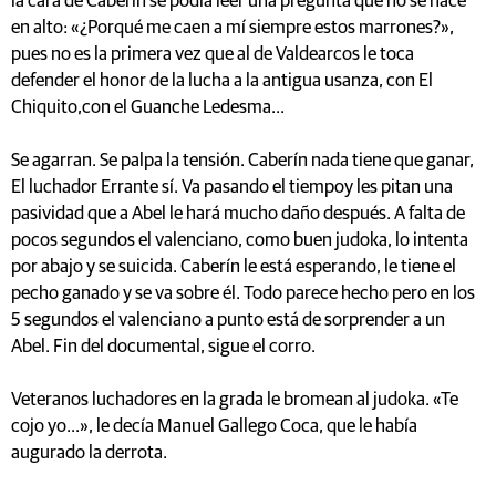
la cara de Caberín se podía leer una pregunta que no se hace
en alto: «¿Porqué me caen a mí siempre estos marrones?»,
pues no es la primera vez que al de Valdearcos le toca
defender el honor de la lucha a la antigua usanza, con El
Chiquito,con el Guanche Ledesma...
Se agarran. Se palpa la tensión. Caberín nada tiene que ganar,
El luchador Errante sí. Va pasando el tiempoy les pitan una
pasividad que a Abel le hará mucho daño después. A falta de
pocos segundos el valenciano, como buen judoka, lo intenta
por abajo y se suicida. Caberín le está esperando, le tiene el
pecho ganado y se va sobre él. Todo parece hecho pero en los
5 segundos el valenciano a punto está de sorprender a un
Abel. Fin del documental, sigue el corro.
Veteranos luchadores en la grada le bromean al judoka. «Te
cojo yo...», le decía Manuel Gallego Coca, que le había
augurado la derrota.