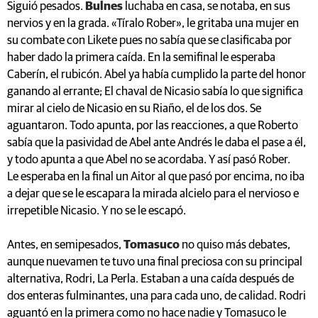
Siguió pesados.
Bulnes
luchaba en casa, se notaba, en sus
nervios y en la grada. «Tíralo Rober», le gritaba una mujer en
su combate con Likete pues no sabía que se clasificaba por
haber dado la primera caída. En la semifinal le esperaba
Caberín, el rubicón. Abel ya había cumplido la parte del honor
ganando al errante; El chaval de Nicasio sabía lo que significa
mirar al cielo de Nicasio en su Riaño, el de los dos. Se
aguantaron. Todo apunta, por las reacciones, a que Roberto
sabía que la pasividad de Abel ante Andrés le daba el pase a él,
y todo apunta a que Abel no se acordaba. Y así pasó Rober.
Le esperaba en la final un Aitor al que pasó por encima, no iba
a dejar que se le escapara la mirada alcielo para el nervioso e
irrepetible Nicasio. Y no se le escapó.
Antes, en semipesados,
Tomasuco
no quiso más debates,
aunque nuevamen te tuvo una final preciosa con su principal
alternativa, Rodri, La Perla. Estaban a una caída después de
dos enteras fulminantes, una para cada uno, de calidad. Rodri
aguantó en la primera como no hace nadie y Tomasuco le