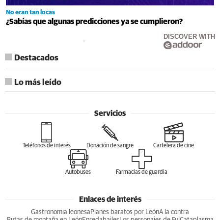
No eran tan locas
¿Sabías que algunas predicciones ya se cumplieron?
DISCOVER WITH
Destacados
Lo más leído
Servicios
Teléfonos de interés
Donación de sangre
Cartelera de cine
Autobuses
Farmacias de guardia
Enlaces de interés
Gastronomia leonesa
Planes baratos por León
A la contra
Rutas de montaña en León
Enredabailes
Los personajes de Ful
Cataplasma