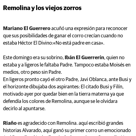
Remolina y los viejos zorros
Mariano El Guerrero
acuñó una expresión para reconocer
que sus posibilidades de ganar el corro crecían cuando no
estaba Héctor El Divino:«No está padre en casa».
Este domingo era su sobrino,
Ibán El Guerrerín
, quien no
estaba y a ligeros le faltaba Padre. Tampoco estaba Moisés en
medios, otro peso sin Padre.
En ligeros pronto cayó el otro Padre, Javi Oblanca, ante Busi y
el horizonte dibujaba dos aspirantes: El citado Busi y Filín,
motivado ayer por quedar bien en la tierra materna ya que
defendía los colores de Remolina, aunque se le olvidara
decirlo al apuntarse.
Riaño
es agradecido con Remolina. aquí escribió grandes
historias Alvarado, aquí ganó su primer corro un emocionado