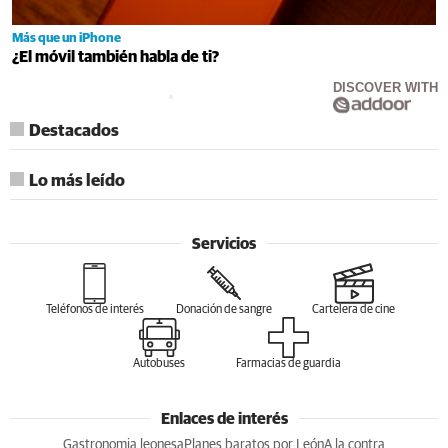
Más que un iPhone
¿El móvil también habla de ti?
DISCOVER WITH
Destacados
Lo más leído
Servicios
Teléfonos de interés
Donación de sangre
Cartelera de cine
Autobuses
Farmacias de guardia
Enlaces de interés
Gastronomia leonesa
Planes baratos por León
A la contra