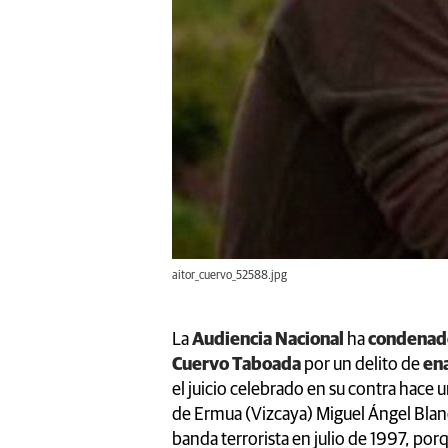
aitor_cuervo_52588.jpg
La
Audiencia Nacional
ha
condena
Cuervo Taboada
por un delito de
ena
el juicio celebrado en su contra hace 
de Ermua (Vizcaya) Miguel Ángel Blanc
banda terrorista en julio de 1997, por