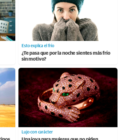
Esto explica el frío
¿Te pasa que por la noche sientes más frío
sin motivo?
Lujo con carácter
tinos
Una joya para mujeres que no piden