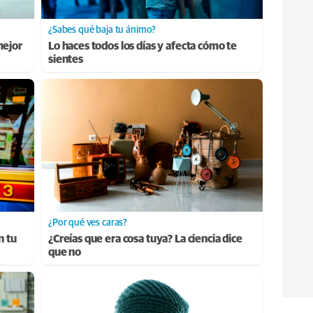
¿Sabes qué baja tu ánimo?
mejor
Lo haces todos los días y afecta cómo te
sientes
¿Por qué ves caras?
n tu
¿Creías que era cosa tuya? La ciencia dice
que no