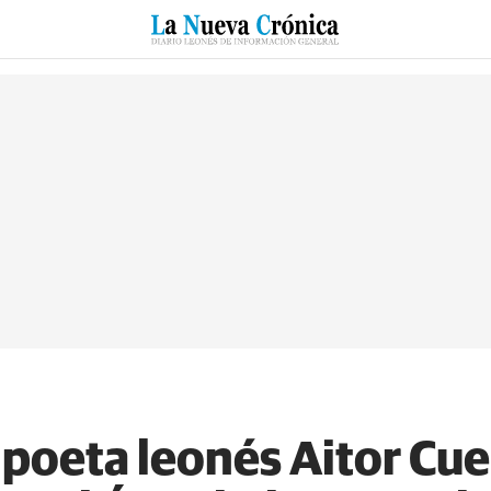
RZO
SUCESOS
CULTURAS
ESPECIALES
DEPORTES
poeta leonés Aitor Cue